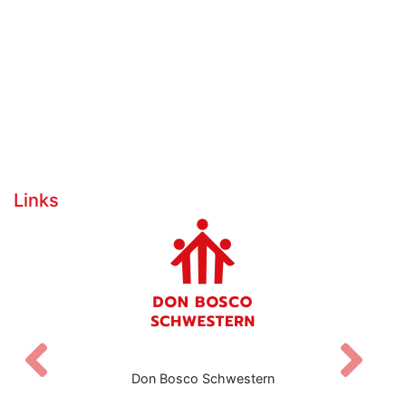
Links
Zurück
V
Don Bosco Schwestern