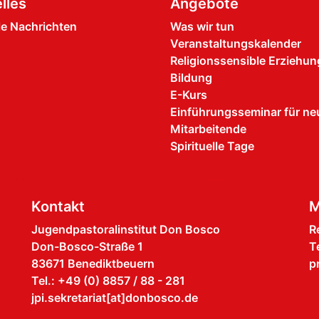
lles
Angebote
le Nachrichten
Was wir tun
Veranstaltungskalender
Religionssensible Erziehu
Bildung
E-Kurs
Einführungsseminar für ne
Mitarbeitende
Spirituelle Tage
Kontakt
M
Jugendpastoralinstitut Don Bosco
R
Don-Bosco-Straße 1
T
83671 Benediktbeuern
p
Tel.: +49 (0) 8857 / 88 - 281
jpi.sekretariat[at]donbosco.de