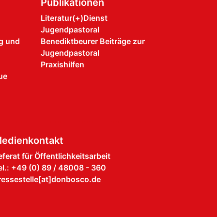
Publikationen
Literatur(+)Dienst
Jugendpastoral
ng und
Benediktbeurer Beiträge zur
Jugendpastoral
Praxishilfen
ue
edienkontakt
eferat für Öffentlichkeitsarbeit
el.: +49 (0) 89 / 48008 - 360
ressestelle[at]donbosco.de