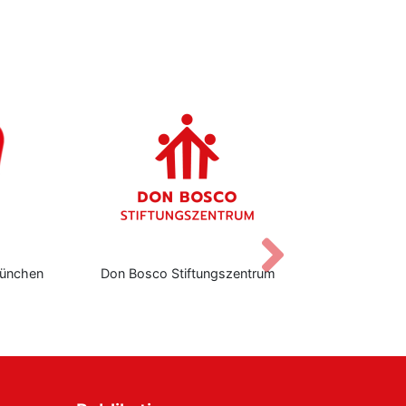
Vor
ünchen
Don Bosco Stiftungszentrum
Institut für