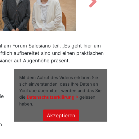
Vor
l am Forum Salesiano teil. „Es geht hier um
tlich aufbereitet sind und einen praktischen
sianer auf Augenhöhe präsent.
Mit dem Aufruf des Videos erklären Sie
sich einverstanden, dass Ihre Daten an
YouTube übermittelt werden und das Sie
ie
die
Datenschutzerklärung
gelesen
haben.
n