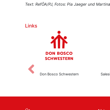
Text: RefÖA/PJ, Fotos: Pia Jaeger und Martin
Links
Zurück
euern
Don Bosco Schwestern
Sales