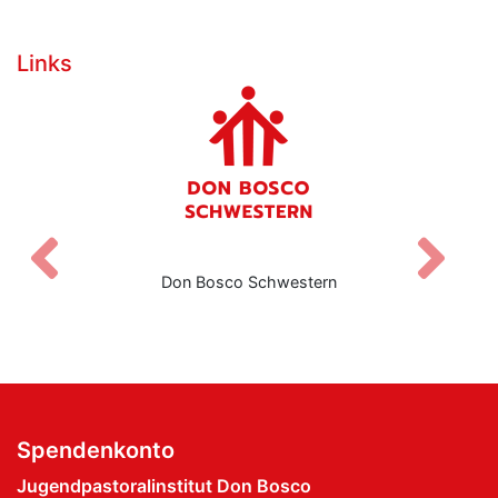
Links
Zurück
V
Don Bosco Schwestern
Spendenkonto
Jugendpastoralinstitut Don Bosco