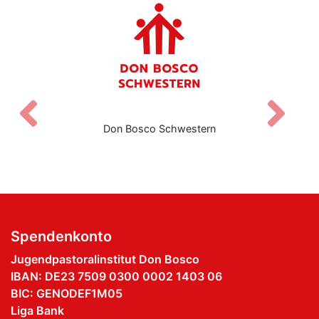
Zurück
V
Don Bosco Schwestern
Spendenkonto
Jugendpastoralinstitut Don Bosco
IBAN: DE23 7509 0300 0002 1403 06
BIC: GENODEF1M05
Liga Bank